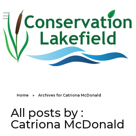
Conservation Lakefield
Saving land in Quebec - on protège les espaces naturels à Gore, QC
Home
»
Archives for Catriona McDonald
All posts by :
Catriona McDonald